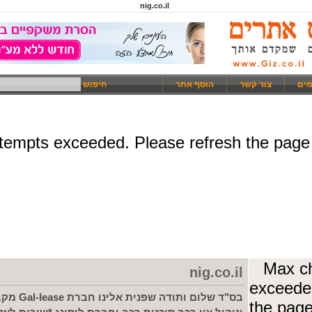
nig.co.il
מים
צור קשר
הוסף אתר
חיפוש
nig.co.il
בס"ד שלום