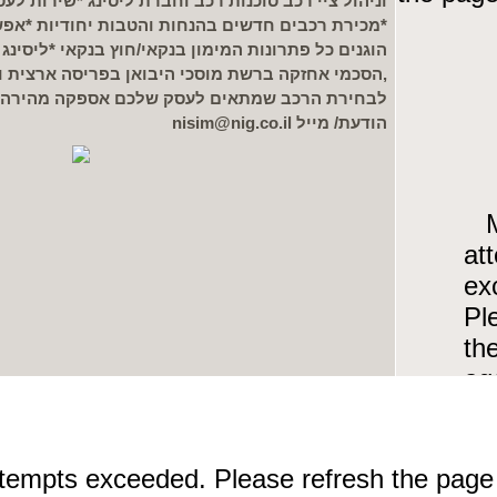
וניהול ציי רכב סוכנות רכב וחברת ליסינג *שירות ל
*מכירת רכבים חדשים בהנחות והטבות יחודיות *אפש
הוגנים כל פתרונות המימון בנקאי/חוץ בנקאי *ליסינג מ
,הסכמי אחזקה ברשת מוסכי היבואן בפריסה ארצית ועו
לבחירת הרכב שמתאים לעסק שלכם אספקה מהירה שי
הודעת/ מייל nisim@nig.co.il