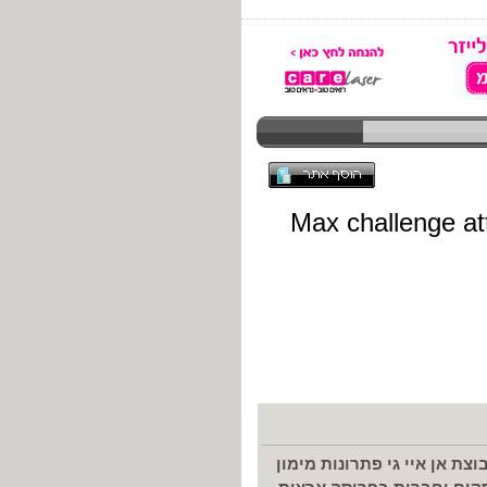
 ותודה שפנית אלינו חברת Gal-lease מקבוצת אן איי גי פתרונות מימון