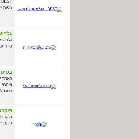
T
מפות סי
גלבוע
גלבוע א
בית חם 
בסיס 
האתר עו
אותם! כ
הטכנולוג
פוקרזו
פוקר-זו
פוקר, ש