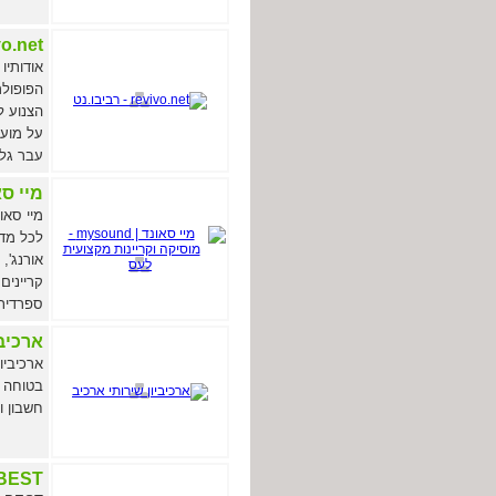
revivo.net 
אודותיו
הפופולר
הצנוע ל
עבר גלג
מיי סאונד | mysound - מו
מיי סאו
לכל מדי
אורנג',
קריינים
ספרדית,
ארכיבי
ארכיביו
בטוחה ו
חשבון ו
BEST - הכי משתלם שיש