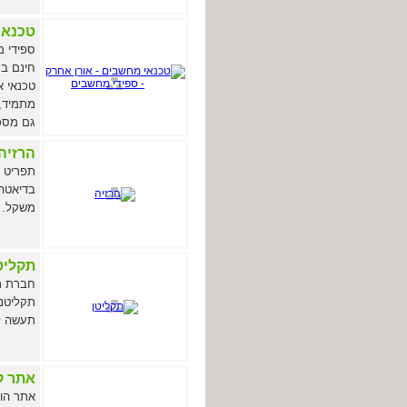
טכנאי
ספידי מ
חינם במ
טכנאי א
מתמיד, 
גם מסכ.
הרזיה
תפריט ד
בדיאטה 
משקל.
תקליט
חברת תק
תקליטני
תעשה לכ
אתר ק
אתר הוט