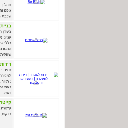
תהליך ה
גופנו ו
שכבת הא
בניית
בעידן ה
ענייני 
כללי של
המטרה -
שיווקית 
דירות
תגית : ת
למכירה 
: תיווך
ראש העי
והשכ...
קייטר
קייטרינ
רווקות,