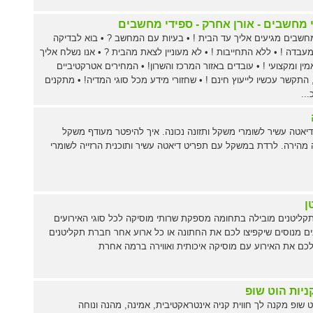
 מחשבים - אורן אחרק - ספידי מחשבים
חשבים מגיעים אליך עד הבית ! • בעיות עם המחשב ? • בוא לבדיקה
עבדה ! • ללא התחייבות ! • לא מעוניין לצאת מהבית ? • אנו נשלח אליך
מין ומקצועי ! • עובדים באזור המרכז והשרון! • המחירים אטרקטיביים
התקשר עכשיו לייעוץ חינם ! • שחזורי מידע מכל סוגי המדיה! • מתקנים
..
יאטה עשיר לשומרי משקל ותזונה נכונה. איך להיפטר מעודף משקל
מהירה. לרדת במשקל עם תפריט דיאטה עשיר ותוכנית הרזייה לשומרי
ן
ליטנים מובילה בתחומה מספקת שרותי מוסיקה לכל סוגי האירועים
ם מנוסים שיקפיצו לכם את החתונה או כל ארוע אחר חברת תקליטנים
ם את האירוע עם מוסיקה איכותית ואווירה ברמה אחרת
ניות הוט שופ
 שופ מקנה לך חווית קניה אינטראקטיבית, אמינה, מהנה ונוחה