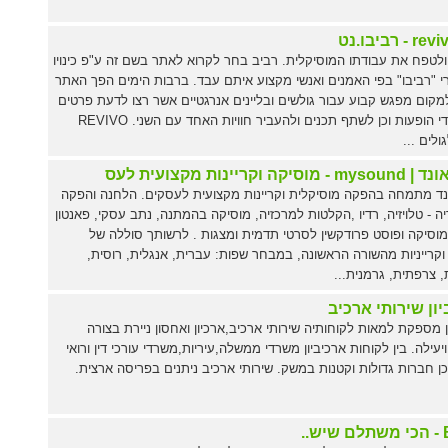
- רביבו.נט
 ולטפח את עבודתו המוסיקלית. רביב בחר לקרוא לאתר בשם זה ע"פ כינויו
י "רביבו" בפי האמנים ואנשי מקצוע איתם עבד. ברבות הימים הפך האתר
מקום מפגש קבוע עבור גולשים ובליינים אנרגטיים אשר רצו לדעת פרטים
על מועדי הופעות וכן לשתף תכנים ולהעביר חוויות האחד עם השני. REVIVO
ולים ...
סיקה וקריינות מקצועית לעס
נד מתמחה בהפקה מוסיקלית וקריינות מקצועית לעסקים. הלחנה והפקה
ה - טלויזיה, רדיו ,הקלטות למרכזיה, מוסיקה בהמתנה, נתב עסקי, פאנטון
 מוסיקה ופוסט פרודקשין לסרטי תדמית ומצגות . לרשותך סוללה של
 וקרייניות מהשורה הראשונה, במבחר שפות: עברית, אנגלית, רוסית,
 צרפתית, גרמנית...
ון שירותי ארכיב
ן מספקת למאות לקוחותיה שירותי ארכיב,ארכיון ואחסון ניירת בצורה
יעילה. בין לקוחות ארכיביון משרדי ממשלה,עיריות,משרדי עורכי דין ורואי
כן חברות גדולות וקטנות במשק. שירותי ארכיב ניתנים בפריסה ארצית.
..