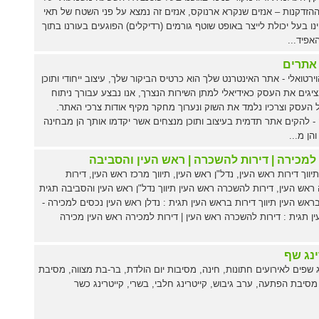
הזדקנות – אנזים שנקרא ארנוקס, אנזים זה נמצא על פני השטח של תאי
הינו בעל יכולת לייצר באופט שוטף גורמים (רדיקלים) הפוגעים בעורנו בתוך
פיד...
 אתרים
וירטואלי - אתר האינטרנט שלך הוא כרטיס הביקור שלך, עיצוב ייחודי ותוכן
מציגים את העסק כאידיאלי למתן השירות הנצרך, אנו נבצע עבורך ניתוח
 העסק וצרכיו נלמד את השוק ונערוך מחקר מקיף אודות צרכי האתר.
 להקים אתר תדמית בעיצוב ותוכן מנצחים אשר יקדמו אותך הן מבחינה
והן מ...
 למכירה | דירות להשכרה | ראש העין והסביבה
יווך דירות ראש העין, נדל"ן ראש העין, תיווך מרכז ראש העין, דירות
ראש העין, דירות להשכרה ראש העין תיווך נדל"ן ראש העין והסביבה תגית
 בראש העין תיווך דירות בראש העין תגית : נדלן ראש העין נכסים למכירה -
ן תגית : דירות להשכרה ראש העין | דירות למכירה ראש העין מכירה
ינג שף
ג שפים לאירועים חתונות, חינה, מסיבות יום הולדת, בר-בת מצווה, מסיבת
 מסיבת הפתעה, ערב גיבוש, קייטרינג חלבי, בשרי, קייטרינג כשר