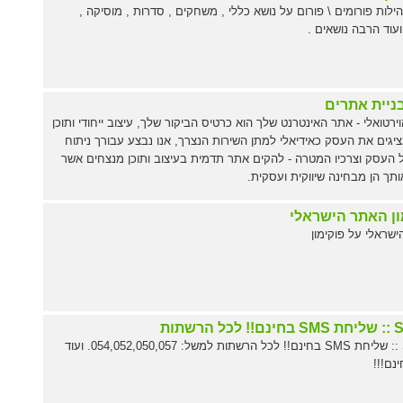
ילות פורומים \ פורום על נושא כללי , משחקים , סדרות , מוסיקה ,
עוד הרבה נושאים .
בניית אתרים
וירטואלי - אתר האינטרנט שלך הוא כרטיס הביקור שלך, עיצוב ייחודי ותוכן
מציגים את העסק כאידיאלי למתן השירות הנצרך, אנו נבצע עבורך ניתוח
 העסק וצרכיו המטרה - להקים אתר תדמית בעיצוב ותוכן מנצחים אשר
ותך הן מבחינה שיווקית ועסקית.
ון האתר הישראלי
שראלי על פוקימון
 הרשתות
SMSIL :: שליחת SMS בחינם!! לכל הרשתות למשל: 054,052,050,057. ועוד
נם!!!