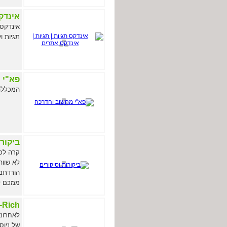
אינדקס
אינדקס 
תגיות ו
פא"י 
המכללה
ביקורו
קרה לכ
לא שווה
הורדתם
ממכם לע
-Rich
לאחרונה
של ניוס