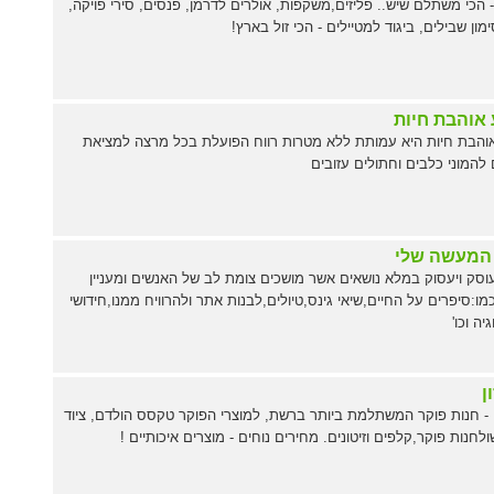
BES - הכי משתלם שיש.. פליזים,משקפות, אולרים לדרמן, פנסים, סירי פויקה,
מון שבילים, ביגוד למטיילים - הכי זול בארץ!
 אוהבת חיות
והבת חיות היא עמותת ללא מטרות רווח הפועלת בכל מרצה למציאת
להמוני כלבים וחתולים עזובים
המעשה שלי
סק ויעסוק במלא נושאים אשר מושכים צומת לב של האנשים ומעניין
מו:סיפרים על החיים,שיאי גינס,טיולים,לבנות אתר ולהרוויח ממנו,חידושי
יה וכו'
ן
ן - חנות פוקר המשתלמת ביותר ברשת, למוצרי הפוקר טקסס הולדם, ציוד
ולחנות פוקר,קלפים וזיטונים. מחירים נוחים - מוצרים איכותיים !