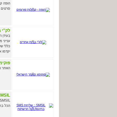
הופה קה
סרטים ו
לק"י 
בעידן ה
ענייני 
כללי של
יקדמו א
פוקימ
האתר הי
SMSIL :: שליחת SMS בחינם!! לכל
הכל בחי