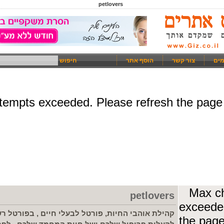
petlovers
מים
צור קשר
הוסף אתר
חיפוש
petlovers
קהילת אוהבי החיות, פורטל לבעלי חיים , בפורטל 