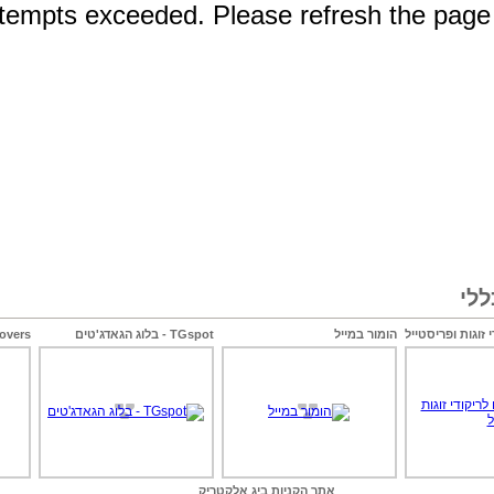
לי
 זוגות ופריסטייל
הומור במייל
TGspot - בלוג הגאדג'טים
lovers
אתר הקניות ביג אלקטריק