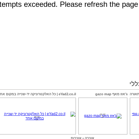
לי
ג'אזו מאף gazo map
eYad2.co.il | כל האלקטרוניקה יד-שנייה במקום אחד
אזכרה • אזכרות