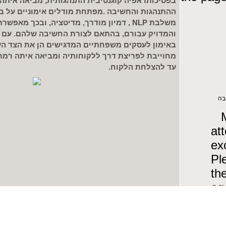
בפסיכותראפיה קוגנטיבית התנהגותית, מביאה איתה י
ההתנהגות והחשיבה .מפתחת מודלים אימוניים על בסי
משלבת NLP , דמיון מודרך, מדיטציה, ובכך מא
והמדויק עבורם, בהתאם לצורת החשיבה שלהם. עם
באימון לעסקים משפחתיים המדגישים הן את הצד העס
מחוייבת לפריצת דרך ללקוחותיה ומביאה איתה רמת 
עד להצלחת הלקוח.