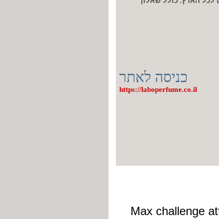
חל מ-40 ש"ח, משלוחים לכל הארץ. כולל שאלון
כניסה לאתר
https://laboperfume.co.il