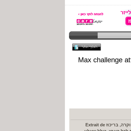
סטודיו ישראלי לבשמים תואמים בהשראת ניחוחות יוקרה, בריכוז Extrait de