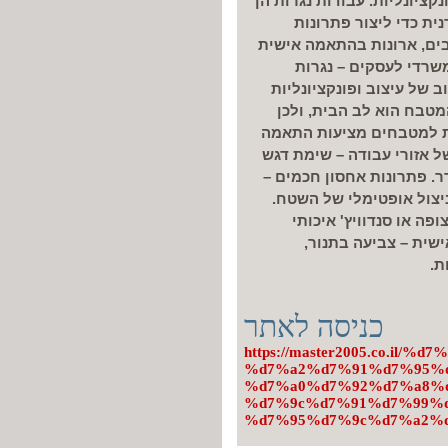
קציונליות. עבודות נגרות הן
ית כדי ליצור פתרונות
ים, ארונות בהתאמה אישית
משרדי לעסקים – נגרות
 של עיצוב ופונקציונליות
טבח הוא לב הבית, ולכן
רות למטבחים מציעות התאמה
 אזורי עבודה – שימת דגש
ר. פתרונות אחסון חכמים –
יצול אופטימלי של השטח.
חומרים איכותיים – בחירת עץ מלא, MDF מצופה או סנדוויץ' איכותי
שית – צביעה בתנור,
ת.
כניסה לאתר
https://master2005.co.il
%d7%a2%d7%91%d7%95%d
%d7%a0%d7%92%d7%a8%d
%d7%9c%d7%91%d7%99%d
%d7%95%d7%9c%d7%a2%d