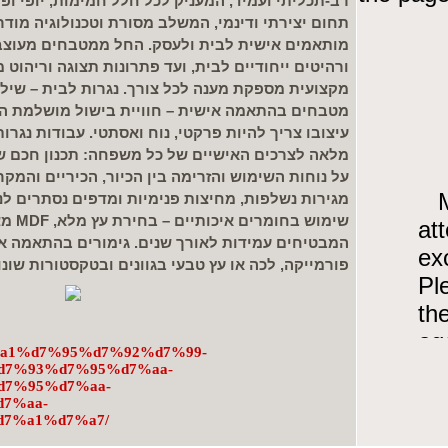
רב-תכליתי ועמיד, המעניק לכל חלל חמימות, יופי ופונ
תחום יצירתי ודינמי, המשלב מסורת וטכנולוגיה מודרנ
מותאמים אישית לבית ולעסק. החל ממטבחים מעוצב
ורהיטים ייחודיים לבית, ועד פתרונות תצוגה וריהוט 
מקצועית מספקת מענה לכל צורך. נגרות לבית – שילוב
מטבחים בהתאמה אישית – חוויית בישול מושלמת המ
עיצובו צריך להיות פרקטי, נוח ואסתטי. עבודות נג
מלאה לצרכים האישיים של כל משפחה: תכנון חכם של
על נוחות השימוש והזרימה בין הכיור, הכיריים והמקר
מגירות נשלפות, מחיצות פנימיות ומדפים נסתרים לנ
שימוש ב
המבטיחים עמידות לאורך שנים. גימורים בהתאמה אי
פורמייקה, לכה או עץ טבעי בגוונים ובטקסטורות שונו
/%d7%a1%d7%95%d7%92%d7%99-
7%93%d7%95%d7%aa-
7%95%d7%aa-
7%aa-
7%a1%d7%a7/