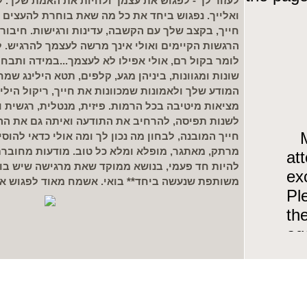
לעזור לך - לפגוש את עצמך ולחיות את האמת שלך.
ואלייך. נפגוש ביחד את כל מה שאת בוחרת להעצים ו/
חייך, בקצב שלך עם הקשבה, עדינות ורגישות. חיבור
הרגשות הקיימים ואולי אינך מרשה לעצמך להרגיש.
לומר בקול רם, אולי אפילו לא לעצמך...במידה ותבח
שונות ומגוונות, ביניהן מגע, קלפים, תטא הילינג שמ
המודע שלך ולאמונות שמכוונות את חייך, ריקול הילינג
מציאות מיטיבה בכל הרמות. פיזית, מנטלית, רגשית ו
לשנות תפיסה, להרחיב את התודעה ואיתה גם את הה
חייך המובנה, לבחון מה נכון לך ומה אולי כדאי להוסי
מרתק, מאתגר, מופלא ומלא כל טוב. מודעות מחוברת
להיות חד פעמי, בנושא ממוקד שאת מרגישה שיש בו צ
משותפת שנעשה ביחד** בואי. אשמח מאוד לפגוש או