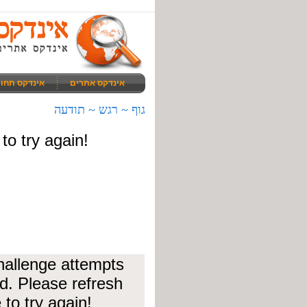
אינדקס אתרים
אינדקס תחו
גוף ~ רגש ~ תודעה