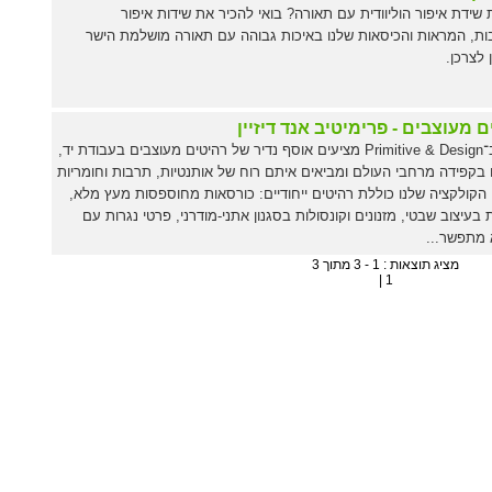
ידת איפור הוליוודית עם תאורה? בואי להכיר את שידות איפור
ת, המראות והכיסאות שלנו באיכות גבוהה עם תאורה מושלמת הישר
 לצרכן.
 מעוצבים - פרימיטיב אנד דיזיין
אנחנו ב־Primitive & Design מציעים אוסף נדיר של רהיטים מעוצבים בעבודת יד,
בקפידה מרחבי העולם ומביאים איתם רוח של אותנטיות, תרבות וחומריות
הקולקציה שלנו כוללת רהיטים ייחודיים: כורסאות מחוספסות מעץ מלא,
 בעיצוב שבטי, מזנונים וקונסולות בסגנון אתני-מודרני, פרטי נגרות עם
 מתפשר...
מציג תוצאות : 1 - 3 מתוך 3
1 |