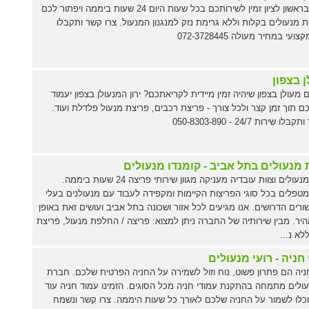
מנעולן בראשון לציון זמין לשירותכם בכל שעות היום 24 שעות ביממה ויפתור לכם
ת מנעולים בקלות וללא גרימת נזק למנגנון המנעול. צרו קשר ותקבלו
ועי במחיר מעולה 072-3728445
 בצפון
מעולן בצפון שיהיה זמין מיידית לקריאתכם? ירון המנעולן בצפון יעמוד
ם תוך זמן קצר ולכל צורך - פריצת רכבים, פריצת מנעול פלדלת ועוד.
שירות 24/7 - 050-8303-890
 מנעולים בתל אביב - קומנדו מנעולים
קומנדו מנעולים וצוות עובדיה מעניקה מגוון שירותי פריצה 24 שעות ביממה.
מטפלים בכל סוגי הפריצות הקיימות ומקפידה לעבוד עם מנעולנים בעלי
ורים הדרושים. אנו מגיעים לכל אזור ושכונה בתל אביב ועושים זאת באופן
מהיר. מבין שירותיה של החברה ניתן למצוא: פריצה / החלפת מנעול, פריצת
לא נ...
חניה - רועי מנעולים
ניה הם פתרון פשוט, נוח וזול לשמירה על החניה הפרטית שלכם. חברת
עולים מתמחה בהתקנת עמודי חניה מכל הסוגים. הזמינו עמוד חניה עוד
וכלו לשמור על החניה שלכם לאורך כל שעות היממה. צרו קשר ונשמח