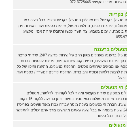
ירות מהיר ומקצועי 072-3728446
ן בקריות
מנעולן בקריות? פנו אל לירן המנעולן בקריות והצפון בכל בעיה כמו
נעולים, פריצת רכבים, החלפת מנעול, פריצת כספות ועוד. השירות ניתן
24 שעות ביממה, 7 ימים בשבוע. צרו קשר עכשיו ותקבלו שירות אמין ומקצועי
055-97
מנעולים ברעננה
חברת מנעולן ברעננה מעניקים מגוון רחב של שירותי פריצה 24/7. שירותי פריצה
 כגון: פריצת מנעולים, פריצת קטנועים ומכוניות, פריצת לכספות כבדות
נוסף אנו מציעים שירותים נוספים: החלפת מנעולים, התקנה ותיקון של כל
תות לרבות דלתות זכוכית ורב בריח, החלפת קודנים למשרד / כספת ועוד.
ועל...
 חי מנעולים
לים מספקים שירות מקצועי ומהיר לכל לקוחותיו לדלתות, מנעולים,
כספות ורכבים. שירות מנעולנות הוא מהיר במיוחד וזמן ההגעה ללקוח 15 דקות
שעה. חברת חי מנעולים בעלת מוסר עבודה גבוה מאוד פועלים בפריסה
ארצית 24 שעות ביממה אז בכל שעה שאתם מרגישים צורך אתם יכולים להתקשר
פל בכם, בכל הקשו...
 מנעולים