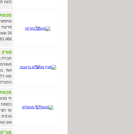
לתת לכם ש
מנעול
מחפשים 
פריצת מ
81-066
פורץ 
מגוונים
ועוד. ב
סוגי דל
החברה פ
מנעולן
חי מנעו
עד חצי 
ואנו נט
מג'יק