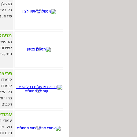
כל בעיי
שירות מקצ
מנעולן
מחפשים 
לשירותכ
התקשר ותקבלו 
פריצת
קומנדו 
כל האיש
מיידי ו
רכבים ל
עמודי 
עמודי ח
רועי מנ
היום ות