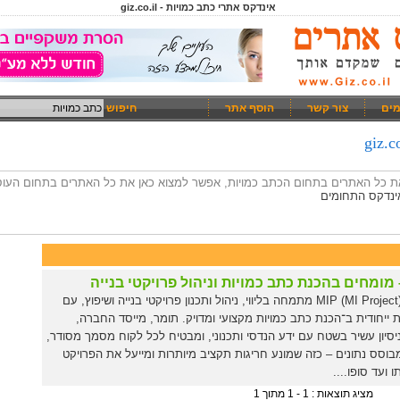
אינדקס אתרי כתב כמויות - giz.co.il
מים
צור קשר
הוסף אתר
חיפוש
 את כל האתרים בתחום הכתב כמויות, אפשר למצוא כאן את כל האתרים בתחום העוס
ינדקס התחומים
חברת MIP (MI Project) מתמחה בליווי, ניהול ותכנון פרויקטי בנייה ושיפוץ, עם
ייחודית ב־הכנת כתב כמויות מקצועי ומדויק. תומר, מייסד החברה,
סיון עשיר בשטח עם ידע הנדסי ותכנוני, ומבטיח לכל לקוח מסמך מסודר,
בוסס נתונים – כזה שמונע חריגות תקציב מיותרות ומייעל את הפרויקט
 ועד סופו....
מציג תוצאות : 1 - 1 מתוך 1