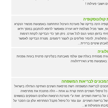
 וישובי פעילות !
 קולונוסקופיה
קופיה הינה בדיקה של מערכת העיכול התחתונה באמצעות מכשיר הנקרא
פ, אשר מכיל מצלמת ידאו זעירה ומאפשר לרופא להתבונן במסך וידאו
יתי בדופן המעי הגס לכל אורכו. ניתן תוך כדי הבדיקה לקחת דגימות
פתולוגית, להסיר פוליפים וכן לעצור דימומים. מטרת הבדיקה לאפשר
אבחן שינויים ברירית...
לוגיה
וגית מומחית בעלת שם עולמי מאבחנת בקליניקה פרטית בעיות גופניות
 באמצעות מדע האירידולוגיה
מכונים לבריאות המשפחה
ונים לבריאות המשפחה רשת מרפאות השינים הוותיקה הגדולה בישראל
כל טיפולי השיניים תחת קורת גג אחת – הלה מחנכת את מתרפאיה
על בריאות השיניים. זאת ע”י מערכת הרצאות ועלונים העוסקים בנושאים
של בריאות השיניים. עם גמר כל טיפול מקבל המתרפא עלון ובו הסבר על
סיבתו והפעילות ש...