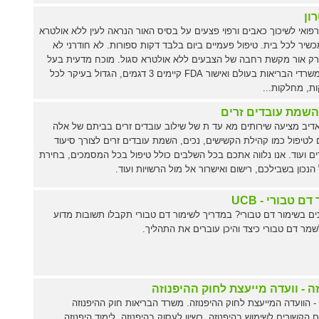
ון
פואי לשיכוך כאבים ורפוי פצעים על בסיס האור הנראה לעין ללא אולטרא
כשיר לכל בית. טיפול פעמיים ביום בלבד דקות ספורות. לא חודרני לא
רק אור מקשת רחבה של הצבעים ללא אולטרא סגול. מוכח מדעית בעל
אישורי משרדי הבריאות בעולם ואישור FDA קיימים 3 דגמים, הגדול בעיקר לכל
ת, מחלקות...
השמת עובדים זרים
יב מציעה שירותים מא עד ת של שילוב עובדים זרים בביתם של אלה
 לטיפול כמו קהילת הקשישים, נכים, השמת עובדים זרים לצורך סיעוד
ם ועוד. אנו נלווה אתכם בכל השלבים כולל טיפול בכל המסמכים, בחירת
נכון בשבילכם, רישום ואישרור אל מול הרשויות ועוד.
ם טבורי - UCB
ים בשימור דם טבורי? במדריך לשימור דם טבורי תקבלו תשובות מדוע
מר דם טבורי כיצד והיכן עוברים את התהליך.
ה - וועדה מייעצת לחוק ההיפנוזה
 - הוועדה המייעצת לחוק ההיפנוזה. משרד הבריאות חוק ההיפנוזה
ם הקשורים לשימוש בהיפנוזה, רשיון לעסוק בהיפנוזה. לימוד היפנוזה.