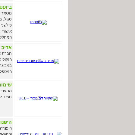
ביופטר
מכשיר ר
סגול. מ
פולשני 
המחלקו
אדיב 
חברת אד
הזקוקים
במבוגרי
המטפל ה
שימור ד
מתעניינ
חשוב לש
היפנוז
היפנוזה
והנושאי