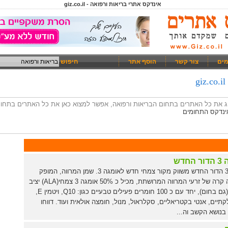
אינדקס אתרי בריאות ורפואה - giz.co.il
מים
צור קשר
הוסף אתר
חיפוש
ציג את כל האתרים בתחום הבריאות ורפואה, אפשר למצוא כאן את כל האתרים בתחו
ינדקס התחומים
החדש
אומגה 3 הדור החדש משווק מקור צמחי חדש לאומגה 3. שמן המרווה, המופק
בכבישה קרה של זרעי המרווה המרושתת, מכיל כ 50% אומגה 3 צמחי(ALA) יציב
במיוחד(גם בחום), יחד עם כ 100 חומרים פעילים טבעיים כגון: Q10, ויטמין E,
קתיים, אנטי בקטריאליים, סקלראול, מנול, חומצה אולאית ועוד. דווחו
בנושא הקשב וה...