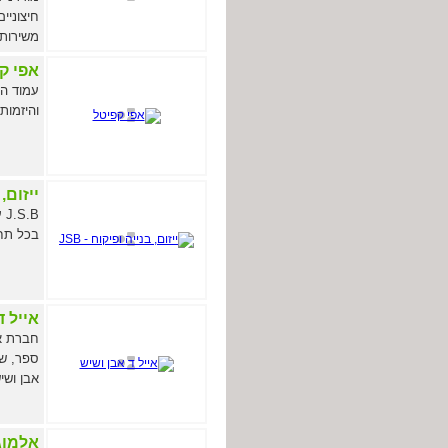
חיצוניי
משירותינ
אפי ק
והיזמות.
ייזום, 
בכל תחו
אייל ד
חברת אב
ספר, שי
אבן ושי
אלמוג