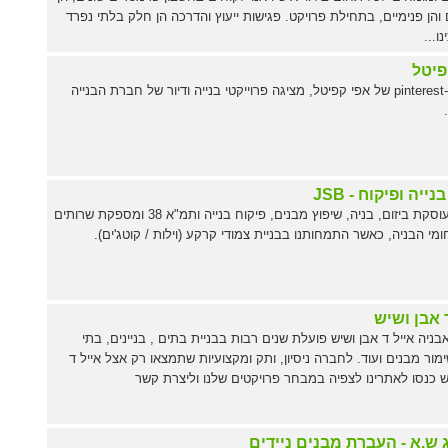
ם והן פנימיים, בתחילת פרויקט. פגישות ייעוץ והדרכה הן חלק בלתי נפרד
ו...
פיטל
עמוד ה-pinterest של אפי קפיטל, מציגה פרוייקטי בנייה ודיור של חברת הבנייה
בנייה ופיקוח - JSB
J.S.B עוסקת ביזום, בניה, שיפוץ מבנים, פיקוח בנייה ותמ"א 38 ומספקת שרותים
מי הבניה, כאשר התמחותנו בבניית צמודי קרקע (וילות / קוטג'ים).
 אבן ושיש
ניה אייל ד אבן ושיש פועלת שנים רבות בבניית בתים , בניינים, בתי
מור מבנים ועוד. לחברה ניסיון, ותק ומקצועיות שתמצאו רק אצל אייל ד
ש כנסו לאתרינו לצפיה במבחר פרויקטים שלנו וליצרת קשר
 ש.א - העברת מבנים ניידים