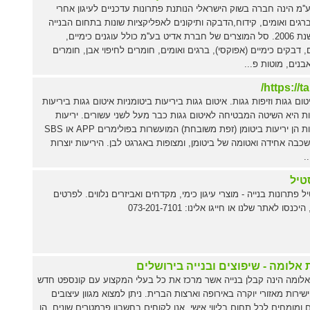
''מ הינה חברה בשוק הישראלי הנותנת פתרונות עדכניים לעיגון אחרי
ברגים ואומים, קידוח,הדבקה ותיקונים לאפליקציות שונות בתחום הבנייה
כבר משנת 2006. סל המוצרים של חברת אדיט בע''מ כולל עוגנים כימיים,
, דבקים כימיים (אפוקסי), ברגים ואומים, חומרים לחיפוי אבן, חומרים
אבנים, מוטות פ...
https://tar
טום גגות וזיפות גגות. איטום גגות ביריעות ביטומניות איטום גגות ביריעות
ות היא השיטה המבטיחה לאיטום גגות כבר מעל לשני עשורים. יריעות
ביטומניות הן יריעות ביטומן (זפת משובחת) המועשרות בפולימרים APP או SBS
 שכבה אחידה ואטומה של ביטומן, ומצופות באגרגט לבן. היריעות יוצרות
.
יל
 פתרונות בנייה - מוצרי עיגון כימי, מקדחים ואביזרים נלווים. לפרטים
כנסו לאתר שלנו או חייגו אלינו: 073-201-7101
 אלומה - שיפוצים ובנייה בירושלים
לומה הינה קבלן בנייה אשר מרכז את כל בעלי המקצוע עם קונספט חדש
שירות מאזורי יוקרה באירופה וארצות הברית. ניתן למצוא מגוון עיצובים
ם ומומחים לכל תחום בליווי אישי. אנו לקוחים בחשבון פרמטרים שונים, הן