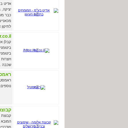
אדיט בע
יציקה, 
מכאניים
לתיקון 
.co.il/
קבלן אי
ביטומני
ויוצרות
שכבה ..
ראמסט
ראמסטיל
נוספים, הי
קבוצת
קבוצת א
המובא י
מודרניי